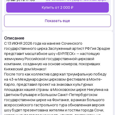
Купить от
2 000 ₽
Показать еще
Описание
С 13 ИЮНЯ 2026 года на манеже Сочинского
государственного цирка Заслуженный артист РФ Гия Эрадзе
представит масштабное шоу «БУРЛЕСК» — настоящую
жемчужину Российской государственной цирковой
компании, созданную на основе номеров, покоривших
Княжеский дом Монако!
После того как коллектив одержал триумфальную победу
на 43-м Международном цирковом фестивале в Монте-
Карло, представил проект на знаковых культурных
площадках нашей страны: в Московском цирке Никулина на
Цветном бульваре и Большом Санкт-Петербургском
государственном цирке на Фонтанке, в рамках большого
всероссийского гастрольного тура обновленная версия
шоу будет презентована жителям и гостям города Сочи,