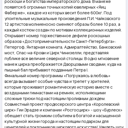
роскоши и богатства императорского дома. В манеже
появятся 6 огромных точных копий ювелирных «Яиц
Фаберже», каждое из которых весит более 600кг. Под
упоительные музыкальные произведения П.И. Чайковского
12 артистов молниеносно сменяют образы более 10 раз, а
каждый костюм создан по мотивам коллекционных изделий.
Открывает номер торжественное дефиле роскошных
образов «Достопримечательности Санкт-Петербурга»:
Петергоф, Янтарная комната, Адмиралтейство, Банковский
мост, Спас-на-Крови и Цирк Чинизелли, представляя
публике все величие северной столицы. В одно мгновение
манеж цирка преображается Дворцовыми сводами, куда на
пышный бал прибывают подданные Петра I.
Финальный номер программы «Погружаясь в любовь»
всегда вызывает особые чувства и трепет у зрителей,
которые проживают романтическую историю вместе с
воздушными гимнастами на ремнях, исполняющими
сложные трюки под настоящим проливным дождем.
Совместный проект продюсерского центра «Королевский
цирк» Гии Эрадзе и компании «Росгосцирк» - шоу «Бурлеск»
обещает стать громким событием в богатой и насыщенной
культурной жизни города и настоящим подарком для
ценителей и поклонников циркового искусства! Увидеть шоу