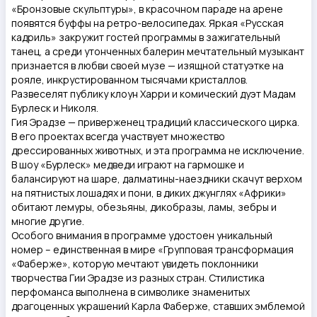
«Бронзовые скульптуры», в красочном параде на арене
появятся буффы на ретро-велосипедах. Яркая «Русская
кадриль» закружит гостей программы в зажигательный
танец, а среди утонченных балерин мечтательный музыкант
признается в любви своей музе — изящной статуэтке на
рояле, инкрустированном тысячами кристаллов.
Развеселят публику клоун Харри и комический дуэт Мадам
Бурлеск и Николя.
Гия Эрадзе — приверженец традиций классического цирка.
В его проектах всегда участвует множество
дрессированных животных, и эта программа не исключение.
В шоу «Бурлеск» медведи играют на гармошке и
балансируют на шаре, далматины-наездники скачут верхом
на пятнистых лошадях и пони, в диких джунглях «Африки»
обитают лемуры, обезьяны, дикобразы, ламы, зебры и
многие другие.
Особого внимания в программе удостоен уникальный
номер – единственная в мире «Групповая трансформация
«Фаберже», которую мечтают увидеть поклонники
творчества Гии Эрадзе из разных стран. Стилистика
перфоманса выполнена в символике знаменитых
драгоценных украшений Карла Фаберже, ставших эмблемой