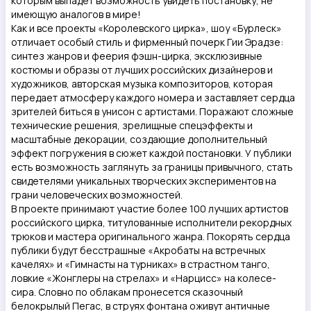
которым выпадет возможность увидеть постановку, не
имеющую аналогов в мире!
Как и все проекты «Королевского цирка», шоу «Бурлеск»
отличает особый стиль и фирменный почерк Гии Эрадзе:
синтез жанров и феерия фэшн-цирка, эксклюзивные
костюмы и образы от лучших российских дизайнеров и
художников, авторская музыка композиторов, которая
передает атмосферу каждого номера и заставляет сердца
зрителей биться в унисон с артистами. Поражают сложные
технические решения, зрелищные спецэффекты и
масштабные декорации, создающие дополнительный
эффект погружения в сюжет каждой постановки. У публики
есть возможность заглянуть за границы привычного, стать
свидетелями уникальных творческих экспериментов на
грани человеческих возможностей.
В проекте принимают участие более 100 лучших артистов
российского цирка, титулованные исполнители рекордных
трюков и мастера оригинального жанра. Покорять сердца
публики будут бесстрашные «Акробаты на встречных
качелях» и «Гимнасты на турниках» в страстном танго,
ловкие «Жонглеры на стрелах» и «Нарцисс» на колесе-
сира. Словно по облакам пронесется сказочный
белокрылый Пегас, в струях фонтана оживут античные