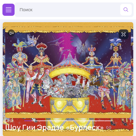
0
Цирк
Шоу Гии Эрадзе «Бурлеск»