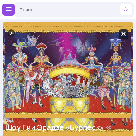
0
Цирк
Шоу Гии Эрадзе «Бурлеск»