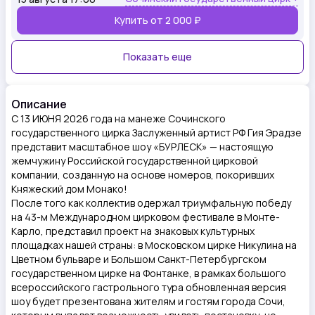
Купить от
2 000 ₽
Показать еще
Описание
С 13 ИЮНЯ 2026 года на манеже Сочинского
государственного цирка Заслуженный артист РФ Гия Эрадзе
представит масштабное шоу «БУРЛЕСК» — настоящую
жемчужину Российской государственной цирковой
компании, созданную на основе номеров, покоривших
Княжеский дом Монако!
После того как коллектив одержал триумфальную победу
на 43-м Международном цирковом фестивале в Монте-
Карло, представил проект на знаковых культурных
площадках нашей страны: в Московском цирке Никулина на
Цветном бульваре и Большом Санкт-Петербургском
государственном цирке на Фонтанке, в рамках большого
всероссийского гастрольного тура обновленная версия
шоу будет презентована жителям и гостям города Сочи,