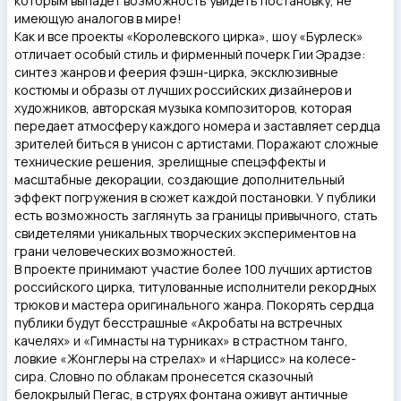
которым выпадет возможность увидеть постановку, не
имеющую аналогов в мире!
Как и все проекты «Королевского цирка», шоу «Бурлеск»
отличает особый стиль и фирменный почерк Гии Эрадзе:
синтез жанров и феерия фэшн-цирка, эксклюзивные
костюмы и образы от лучших российских дизайнеров и
художников, авторская музыка композиторов, которая
передает атмосферу каждого номера и заставляет сердца
зрителей биться в унисон с артистами. Поражают сложные
технические решения, зрелищные спецэффекты и
масштабные декорации, создающие дополнительный
эффект погружения в сюжет каждой постановки. У публики
есть возможность заглянуть за границы привычного, стать
свидетелями уникальных творческих экспериментов на
грани человеческих возможностей.
В проекте принимают участие более 100 лучших артистов
российского цирка, титулованные исполнители рекордных
трюков и мастера оригинального жанра. Покорять сердца
публики будут бесстрашные «Акробаты на встречных
качелях» и «Гимнасты на турниках» в страстном танго,
ловкие «Жонглеры на стрелах» и «Нарцисс» на колесе-
сира. Словно по облакам пронесется сказочный
белокрылый Пегас, в струях фонтана оживут античные