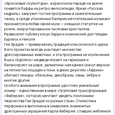
«Бронзовые скульптуры», в красочном параде на арене
появятся буффы на ретро-велосипедах. Яркая «Русская
кадриль» закружит гостей программы в зажигательный
танец, а среди утонченных балерин мечтательный музыкант
признается в любви своей музе — изящной статуэтке на
рояле, инкрустированном тысячами кристаллов.
Развеселят публику клоун Харри и комический дуэт Мадам
Бурлеск и Николя.
Гия Эрадзе — приверженец традиций классического цирка.
В его проектах всегда участвует множество
дрессированных животных, и эта программа не исключение.
В шоу «Бурлеск» медведи играют на гармошке и
балансируют на шаре, далматины-наездники скачут верхом
на пятнистых лошадях и пони, в диких джунглях «Африки»
обитают лемуры, обезьяны, дикобразы, ламы, зебры и
многие другие.
Особого внимания в программе удостоен уникальный
номер – единственная в мире «Групповая трансформация
«Фаберже», которую мечтают увидеть поклонники
творчества Гии Эрадзе из разных стран. Стилистика
перфоманса выполнена в символике знаменитых
драгоценных украшений Карла Фаберже, ставших эмблемой