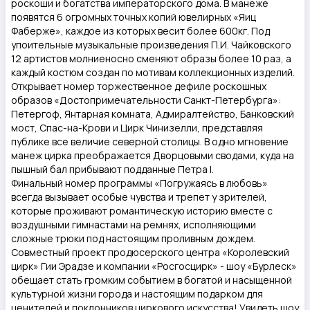
роскоши и богатства императорского дома. В манеже
появятся 6 огромных точных копий ювелирных «Яиц
Фаберже», каждое из которых весит более 600кг. Под
упоительные музыкальные произведения П.И. Чайковского
12 артистов молниеносно сменяют образы более 10 раз, а
каждый костюм создан по мотивам коллекционных изделий.
Открывает номер торжественное дефиле роскошных
образов «Достопримечательности Санкт-Петербурга»:
Петергоф, Янтарная комната, Адмиралтейство, Банковский
мост, Спас-на-Крови и Цирк Чинизелли, представляя
публике все величие северной столицы. В одно мгновение
манеж цирка преображается Дворцовыми сводами, куда на
пышный бал прибывают подданные Петра I.
Финальный номер программы «Погружаясь в любовь»
всегда вызывает особые чувства и трепет у зрителей,
которые проживают романтическую историю вместе с
воздушными гимнастами на ремнях, исполняющими
сложные трюки под настоящим проливным дождем.
Совместный проект продюсерского центра «Королевский
цирк» Гии Эрадзе и компании «Росгосцирк» - шоу «Бурлеск»
обещает стать громким событием в богатой и насыщенной
культурной жизни города и настоящим подарком для
ценителей и поклонников циркового искусства! Увидеть шоу