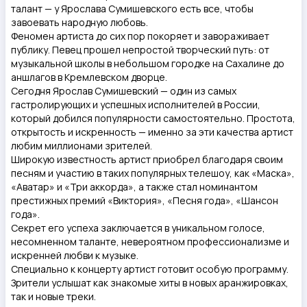
талант — у Ярослава Сумишевского есть все, чтобы
завоевать народную любовь.
Феномен артиста до сих пор покоряет и завораживает
публику. Певец прошел непростой творческий путь: от
музыкальной школы в небольшом городке на Сахалине до
аншлагов в Кремлевском дворце.
Сегодня Ярослав Сумишевский — один из самых
гастролирующих и успешных исполнителей в России,
который добился популярности самостоятельно. Простота,
открытость и искренность — именно за эти качества артист
любим миллионами зрителей.
Широкую известность артист приобрел благодаря своим
песням и участию в таких популярных телешоу, как «Маска»,
«Аватар» и «Три аккорда», а также стал номинантом
престижных премий «Виктория», «Песня года», «Шансон
года».
Секрет его успеха заключается в уникальном голосе,
несомненном таланте, невероятном профессионализме и
искренней любви к музыке.
Специально к концерту артист готовит особую программу.
Зрители услышат как знакомые хиты в новых аранжировках,
так и новые треки.